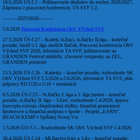
18.6.2026 ÚS č.1 – Prihlasovanie družstiev do sezóny 2026/2027,
Zápisnica z pracovnej konferencie, ÚS SVF č.2,
———2025/2026———
5.6.2026
Pracovná Konferencia ObV Východ SVF
27.5.2026 ÚS č.27 – Kadeti, st.žiaci, st.žiačky II.liga – konečné
poradie, baráž o I. ligu starších žiačok, Pracovná konferencia ObV
Východ SVF 2026, informácie TA SVF, prihlasovanie na
GRANDEN Festival mládeže, zľavnené vstupenky na ZEL,
GRANDEN poistenie
15.5.2026 ÚS č.26 – Kadetky – konečné poradie, rozhodnutie SK
ObV Východ SVF č.5/2026 a č.6/2026, informácie TA SVF, plán
prípravy RD U20 a U16 + nominácie
6.5.2026 ÚS č.25 – St.žiačky I. liga a 2. liga juniori – konečné
poradie, st.žiačky II. liga – 3.časť, rozhodnutie č.4/2026, úprava
konceptu rozvoja chlapčenskej zložky, finančná gramotnosť
športovcov a finančná podpora v športe – Projekt „EARN“,
BEACH KEMP v Spišskej Novej Vsi
1.5.2026 ÚO č.3 – Rozhodnutie SK ObV Východ SVF č.4/2026
30.4.2026 ÚS č.24 – Ml.žiactvo 6-ky a 3-ky – konečné poradie,