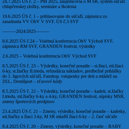
24.7.2025 ÚS č. 2 – PM 2025, záujemcovia o M SR, systém súťaží
chlapčenskej zložky, semináre a školenia
19.6.2025 ÚS č. 1 – prihlasovanie do súťaží, zápisnica zo
zasadnutia VV ObV V SVF, ÚS č.3 SVF
———2024/2025———
8.6.2025 ÚS č.24 – Volebná konferencia ObV Východ SVF,
zápisnica RM SVF, GRANDEN festival, výsledky
2.6.2025 – Volebná konferencia ObV Východ SVF
8.5.2025 ÚS č. 23 – Výsledky, konečné poradie – st.žiaci, ml.žiaci
6-ky, st.žiačky II.trieda, refundácia nákladov, predbežné prihlášky
do 1. ligových súťaží, Fanshop, vstupenky pre deti a mládež na
ZEL, Demišport – zľavové kódy
8.5.2025 ÚS č. 22 – Výsledky, konečné poradie – kadeti, st.žiačky
I.trieda, ml.žiačky 6-ky a 4-ky, GRANDEN festival, súpisky MSR,
zmeny športových predpisov
23.4.2025 ÚS č. 21 – Zmeny, výsledky, konečné poradie – kadetky,
ml.žiačky a žiaci 3-ky, M SR mladší žiaci 6-ky – 2. časť súťaže
8.4.2025 ÚS č. 20 – Zmeny, výsledky, konečné poradie – BABY