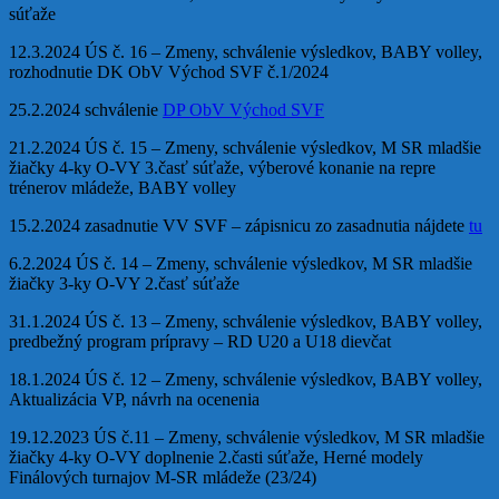
súťaže
12.3.2024 ÚS č. 16 – Zmeny, schválenie výsledkov, BABY volley,
rozhodnutie DK ObV Východ SVF č.1/2024
25.2.2024 schválenie
DP ObV Východ SVF
21.2.2024 ÚS č. 15 – Zmeny, schválenie výsledkov, M SR mladšie
žiačky 4-ky O-VY 3.časť súťaže, výberové konanie na repre
trénerov mládeže, BABY volley
15.2.2024 zasadnutie VV SVF – zápisnicu zo zasadnutia nájdete
tu
6.2.2024 ÚS č. 14 – Zmeny, schválenie výsledkov, M SR mladšie
žiačky 3-ky O-VY 2.časť súťaže
31.1.2024 ÚS č. 13 – Zmeny, schválenie výsledkov, BABY volley,
predbežný program prípravy – RD U20 a U18 dievčat
18.1.2024 ÚS č. 12 – Zmeny, schválenie výsledkov, BABY volley,
Aktualizácia VP, návrh na ocenenia
19.12.2023 ÚS č.11 – Zmeny, schválenie výsledkov, M SR mladšie
žiačky 4-ky O-VY doplnenie 2.časti súťaže, Herné modely
Finálových turnajov M-SR mládeže (23/24)