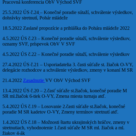
Pracovná konferencia ObV Východ SVF
25.5.2022 ÚS č.24
– Konečné poradie sútaží, schválenie výsledkov,
dohrávky stretnutí, Pohár mládeže
18.5.2022 Zaslané propozície a prihláška do Pohára mládeže 2022
4.5.2022 ÚS č.23 – Konečné poradie sútaží, schválenie výsledkov,
oznamy SVF, príspevok ObV V SVF
4.5.2022 ÚS č.22 – Konečné poradie sútaží, schválenie výsledkov
27.4.2022 ÚS č.21 – Usporiadatelia 3. časti súťaže st. žiačok O-VY,
delegácie rozhodcov a schválenie výsledkov, zmeny v konaní M SR
21.4.2022
Zasadnutie
VV ObV Východ SVF
13.4.2022 ÚS č.20 – 2.časť súťaže st.žiačok, konečné poradie M
SR ml.žiačok 6-tiek O-VY, Zmena miesta turnaja atď.
5.4.2022 ÚS č.19 – Losovanie 2.časti súťaže st.žiačok, konečné
poradie M SR kadetov O-VY, Zmeny termínov stretnutí atď.
1.4.2022 ÚS č.18 – Možnosti štartu ukrajinských hráčov, zmeny v
stretnutiach, vyhodnotenie 1.časti súťaže M SR ml. žiačok a ml.
žiakov 4-ák