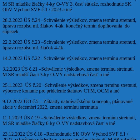
M SR mladšie žiačky 4-ky O-VY 3. časť súťaže, rozhodnutie SK
ObV Východ SVF č.1 / 2023 a iné
28.2.2023 ÚS č.24 –Schválenie výsledkov, zmena termínu stretnutí,
úprava rozpisu ml. žiakov 4-ák, konečný termín doplňovania do
súpisiek
22.2.2023 ÚS č.23 –Schválenie výsledkov, zmena termínu stretnutí,
úprava rozpisu ml. žiačok 4-ák
14.2.2023 ÚS č.22 –Schválenie výsledkov, zmena termínu stretnutí
3.2.2023 ÚS č.21 –Schválenie výsledkov, zmena termínu stretnutí,
M SR mladší žiaci 3-ky O-VY nadstavbová časť a iné
25.1.2023 ÚS č.20 –Schválenie výsledkov, zmena termínu stretnutí,
výberové konanie pre pridelenie štatútov CTM, OCM a iné
9.12.2022 ÚO č.5 – Základy nahrávačského konceptu, plánované
akcie v decembri 2022, zmena termínu stretnutia
11.1.2023 ÚS č.19 –Schválenie výsledkov, zmena termínu stretnutí,
M SR mladšie žiačky 6-ky O-VY nadstavbová časť a iné
23.12.2022 ÚS č.18 –Rozhodnutie SK ObV Východ SVF č.1 /
2022, schválenie výsledkov, zmena termínu stretnutí, M SR mladšie