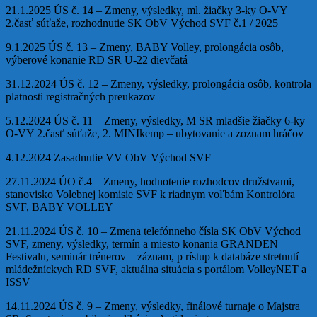
21.1.2025 ÚS č. 14 – Zmeny, výsledky, ml. žiačky 3-ky O-VY
2.časť súťaže, rozhodnutie SK ObV Východ SVF č.1 / 2025
9.1.2025 ÚS č. 13 – Zmeny, BABY Volley, prolongácia osôb,
výberové konanie RD SR U-22 dievčatá
31.12.2024 ÚS č. 12 – Zmeny, výsledky, prolongácia osôb, kontrola
platnosti registračných preukazov
5.12.2024 ÚS č. 11 – Zmeny, výsledky, M SR mladšie žiačky 6-ky
O-VY 2.časť súťaže, 2. MINIkemp – ubytovanie a zoznam hráčov
4.12.2024 Zasadnutie VV ObV Východ SVF
27.11.2024 ÚO č.4 – Zmeny, hodnotenie rozhodcov družstvami,
stanovisko Volebnej komisie SVF k riadnym voľbám Kontrolóra
SVF, BABY VOLLEY
21.11.2024 ÚS č. 10 – Zmena telefónneho čísla SK ObV Východ
SVF, zmeny, výsledky, termín a miesto konania GRANDEN
Festivalu, seminár trénerov – záznam, p rístup k databáze stretnutí
mládežníckych RD SVF, aktuálna situácia s portálom VolleyNET a
ISSV
14.11.2024 ÚS č. 9 – Zmeny, výsledky, finálové turnaje o Majstra