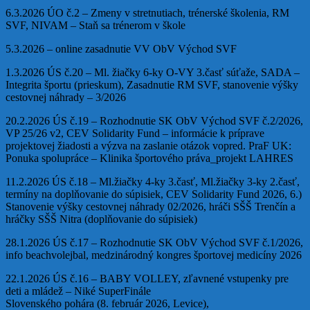
6.3.2026 ÚO č.2 – Zmeny v stretnutiach, trénerské školenia, RM
SVF, NIVAM – Staň sa trénerom v škole
5.3.2026 – online zasadnutie VV ObV Východ SVF
1.3.2026 ÚS č.20 – Ml. žiačky 6-ky O-VY 3.časť súťaže, SADA –
Integrita športu (prieskum), Zasadnutie RM SVF, stanovenie výšky
cestovnej náhrady – 3/2026
20.2.2026 ÚS č.19 – Rozhodnutie SK ObV Východ SVF č.2/2026,
VP 25/26 v2, CEV Solidarity Fund – informácie k príprave
projektovej žiadosti a výzva na zaslanie otázok vopred. PraF UK:
Ponuka spolupráce – Klinika športového práva_projekt LAHRES
11.2.2026 ÚS č.18 – Ml.žiačky 4-ky 3.časť, Ml.žiačky 3-ky 2.časť,
termíny na doplňovanie do súpisiek, CEV Solidarity Fund 2026, 6.)
Stanovenie výšky cestovnej náhrady 02/2026, hráči SŠŠ Trenčín a
hráčky SŠŠ Nitra (doplňovanie do súpisiek)
28.1.2026 ÚS č.17 – Rozhodnutie SK ObV Východ SVF č.1/2026,
info beachvolejbal, medzinárodný kongres športovej medicíny 2026
22.1.2026 ÚS č.16 – BABY VOLLEY, zľavnené vstupenky pre
deti a mládež – Niké SuperFinále
Slovenského pohára (8. február 2026, Levice),