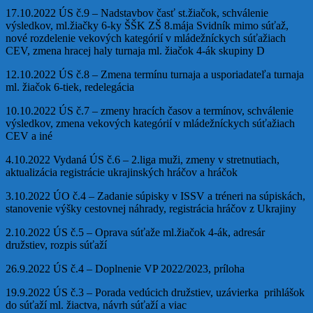
17.10.2022 ÚS č.9 – Nadstavbov časť st.žiačok, schválenie
výsledkov, ml.žiačky 6-ky ŠŠK ZŠ 8.mája Svidník mimo súťaž,
nové rozdelenie vekových kategórií v mládežníckych súťažiach
CEV, zmena hracej haly turnaja ml. žiačok 4-ák skupiny D
12.10.2022 ÚS č.8 – Zmena termínu turnaja a usporiadateľa turnaja
ml. žiačok 6-tiek, redelegácia
10.10.2022 ÚS č.7 – zmeny hracích časov a termínov, schválenie
výsledkov, zmena vekových kategórií v mládežníckych súťažiach
CEV a iné
4.10.2022 Vydaná ÚS č.6 – 2.liga muži, zmeny v stretnutiach,
aktualizácia registrácie ukrajinských hráčov a hráčok
3.10.2022 ÚO č.4 – Zadanie súpisky v ISSV a tréneri na súpiskách,
stanovenie výšky cestovnej náhrady, registrácia hráčov z Ukrajiny
2.10.2022 ÚS č.5 – Oprava súťaže ml.žiačok 4-ák, adresár
družstiev, rozpis súťaží
26.9.2022 ÚS č.4 – Doplnenie VP 2022/2023, príloha
19.9.2022 ÚS č.3 – Porada vedúcich družstiev, uzávierka prihlášok
do súťaží ml. žiactva, návrh súťaží a viac