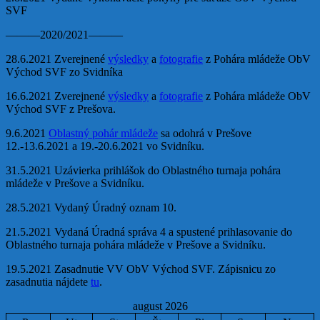
SVF
———2020/2021———
28.6.2021 Zverejnené
výsledky
a
fotografie
z Pohára mládeže ObV
Východ SVF zo Svidníka
16.6.2021 Zverejnené
výsledky
a
fotografie
z Pohára mládeže ObV
Východ SVF z Prešova.
9.6.2021
Oblastný pohár mládeže
sa odohrá v Prešove
12.-13.6.2021 a 19.-20.6.2021 vo Svidníku.
31.5.2021 Uzávierka prihlášok do Oblastného turnaja pohára
mládeže v Prešove a Svidníku.
28.5.2021 Vydaný Úradný oznam 10.
21.5.2021 Vydaná Úradná správa 4 a spustené prihlasovanie do
Oblastného turnaja pohára mládeže v Prešove a Svidníku.
19.5.2021 Zasadnutie VV ObV Východ SVF. Zápisnicu zo
zasadnutia nájdete
tu
.
august 2026