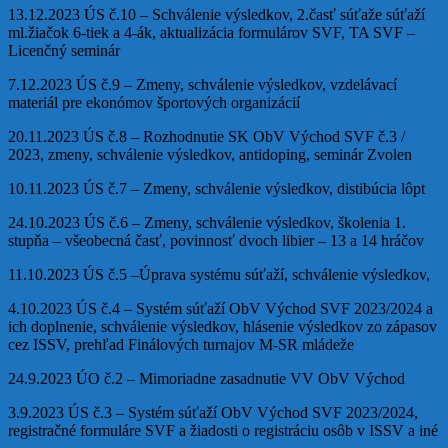
13.12.2023 ÚS č.10 – Schválenie výsledkov, 2.časť súťaže súťaží
ml.žiačok 6-tiek a 4-ák, aktualizácia formulárov SVF, TA SVF –
Licenčný seminár
7.12.2023 ÚS č.9 – Zmeny, schválenie výsledkov, vzdelávací
materiál pre ekonómov športových organizácií
20.11.2023 ÚS č.8 – Rozhodnutie SK ObV Východ SVF č.3 /
2023, zmeny, schválenie výsledkov, antidoping, seminár Zvolen
10.11.2023 ÚS č.7 – Zmeny, schválenie výsledkov, distibúcia lôpt
24.10.2023 ÚS č.6 – Zmeny, schválenie výsledkov, školenia 1.
stupňa – všeobecná časť, povinnosť dvoch libier – 13 a 14 hráčov
11.10.2023 ÚS č.5 –Úprava systému súťaží, schválenie výsledkov,
4.10.2023 ÚS č.4 – Systém súťaží ObV Východ SVF 2023/2024 a
ich doplnenie, schválenie výsledkov, hlásenie výsledkov zo zápasov
cez ISSV, prehľad Finálových turnajov M-SR mládeže
24.9.2023 ÚO č.2 – Mimoriadne zasadnutie VV ObV Východ
3.9.2023 ÚS č.3 – Systém súťaží ObV Východ SVF 2023/2024,
registračné formuláre SVF a žiadosti o registráciu osôb v ISSV a iné