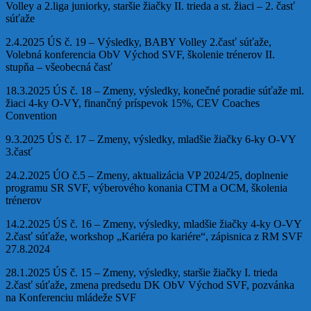
Volley a 2.liga juniorky, staršie žiačky II. trieda a st. žiaci – 2. časť
súťaže
2.4.2025 ÚS č. 19 – Výsledky, BABY Volley 2.časť súťaže,
Volebná konferencia ObV Východ SVF, školenie trénerov II.
stupňa – všeobecná časť
18.3.2025 ÚS č. 18 – Zmeny, výsledky, konečné poradie súťaže ml.
žiaci 4-ky O-VY, finančný príspevok 15%, CEV Coaches
Convention
9.3.2025 ÚS č. 17 – Zmeny, výsledky, mladšie žiačky 6-ky O-VY
3.časť
24.2.2025 ÚO č.5 – Zmeny, aktualizácia VP 2024/25, doplnenie
programu SR SVF, výberového konania CTM a OCM, školenia
trénerov
14.2.2025 ÚS č. 16 – Zmeny, výsledky, mladšie žiačky 4-ky O-VY
2.časť súťaže, workshop „Kariéra po kariére“, zápisnica z RM SVF
27.8.2024
28.1.2025 ÚS č. 15 – Zmeny, výsledky, staršie žiačky I. trieda
2.časť súťaže, zmena predsedu DK ObV Východ SVF, pozvánka
na Konferenciu mládeže SVF