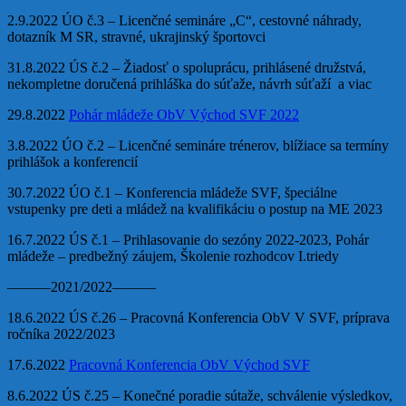
2.9.2022 ÚO č.3 – Licenčné semináre „C“, cestovné náhrady,
dotazník M SR, stravné, ukrajinský športovci
31.8.2022 ÚS č.2 – Žiadosť o spoluprácu, prihlásené družstvá,
nekompletne doručená prihláška do súťaže, návrh súťaží a viac
29.8.2022
Pohár mládeže ObV Východ SVF 2022
3.8.2022 ÚO č.2 – Licenčné semináre trénerov, blížiace sa termíny
prihlášok a konferencií
30.7.2022 ÚO č.1 – Konferencia mládeže SVF, špeciálne
vstupenky pre deti a mládež na kvalifikáciu o postup na ME 2023
16.7.2022 ÚS č.1 – Prihlasovanie do sezóny 2022-2023, Pohár
mládeže – predbežný záujem, Školenie rozhodcov I.triedy
———2021/2022———
18.6.2022 ÚS č.26 – Pracovná Konferencia ObV V SVF, príprava
ročníka 2022/2023
17.6.2022
Pracovná Konferencia ObV Východ SVF
8.6.2022 ÚS č.25 – Konečné poradie sútaže, schválenie výsledkov,