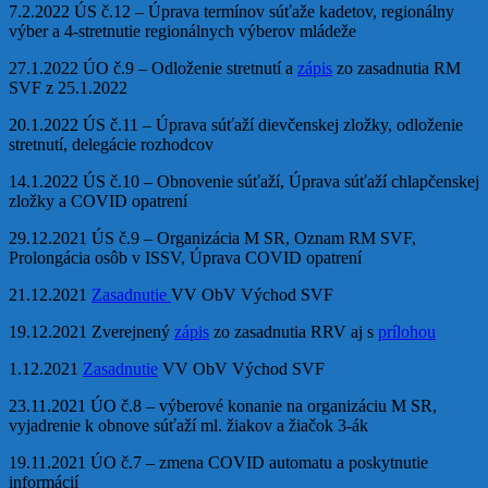
7.2.2022 ÚS č.12 – Úprava termínov súťaže kadetov, regionálny
výber a 4-stretnutie regionálnych výberov mládeže
27.1.2022 ÚO č.9 – Odloženie stretnutí a
zápis
zo zasadnutia RM
SVF z 25.1.2022
20.1.2022 ÚS č.11 – Úprava súťaží dievčenskej zložky, odloženie
stretnutí, delegácie rozhodcov
14.1.2022 ÚS č.10 – Obnovenie súťaží, Úprava súťaží chlapčenskej
zložky a COVID opatrení
29.12.2021 ÚS č.9 – Organizácia M SR, Oznam RM SVF,
Prolongácia osôb v ISSV, Úprava COVID opatrení
21.12.2021
Zasadnutie
VV ObV Východ SVF
19.12.2021 Zverejnený
zápis
zo zasadnutia RRV aj s
prílohou
1.12.2021
Zasadnutie
VV ObV Východ SVF
23.11.2021 ÚO č.8 – výberové konanie na organizáciu M SR,
vyjadrenie k obnove súťaží ml. žiakov a žiačok 3-ák
19.11.2021 ÚO č.7 – zmena COVID automatu a poskytnutie
informácií