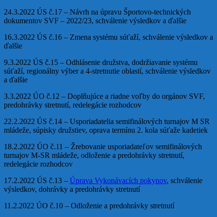
24.3.2022 ÚS č.17 – Návrh na úpravu Športovo-technických
dokumentov SVF – 2022/23, schválenie výsledkov a ďalšie
16.3.2022 ÚS č.16 – Zmena systému súťaží, schválenie výsledkov a
ďalšie
9.3.2022 ÚS č.15 – Odhlásenie družstva, dodržiavanie systému
súťaží, regionálny výber a 4-stretnutie oblastí, schválenie výsledkov
a ďalšie
3.3.2022 ÚO č.12 – Doplňujúce a riadne voľby do orgánov SVF,
predohrávky stretnutí, redelegácie rozhodcov
22.2.2022 ÚS č.14 – Usporiadatelia semifinálových turnajov M SR
mládeže, súpisky družstiev, oprava termínu 2. kola súťaže kadetiek
18.2.2022 ÚO č.11 – Žrebovanie usporiadateľov semifinálových
turnajov M-SR mládeže, odloženie a predohrávky stretnutí,
redelegácie rozhodcov
17.2.2022 ÚS č.13 –
Úprava Vykonávacích pokynov
, schválenie
výsledkov, dohrávky a predohrávky stretnutí
11.2.2022 ÚO č.10 – Odloženie a predohrávky stretnutí