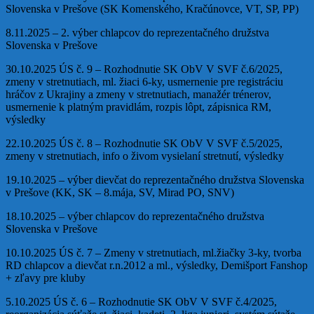
Slovenska v Prešove (SK Komenského, Kračúnovce, VT, SP, PP)
8.11.2025 – 2. výber chlapcov do reprezentačného družstva
Slovenska v Prešove
30.10.2025 ÚS č. 9 – Rozhodnutie SK ObV V SVF č.6/2025,
zmeny v stretnutiach, ml. žiaci 6-ky, usmernenie pre registráciu
hráčov z Ukrajiny a zmeny v stretnutiach, manažér trénerov,
usmernenie k platným pravidlám, rozpis lôpt, zápisnica RM,
výsledky
22.10.2025 ÚS č. 8 – Rozhodnutie SK ObV V SVF č.5/2025,
zmeny v stretnutiach, info o živom vysielaní stretnutí, výsledky
19.10.2025 – výber dievčat do reprezentačného družstva Slovenska
v Prešove (KK, SK – 8.mája, SV, Mirad PO, SNV)
18.10.2025 – výber chlapcov do reprezentačného družstva
Slovenska v Prešove
10.10.2025 ÚS č. 7 – Zmeny v stretnutiach, ml.žiačky 3-ky, tvorba
RD chlapcov a dievčat r.n.2012 a ml., výsledky, Demišport Fanshop
+ zľavy pre kluby
5.10.2025 ÚS č. 6 – Rozhodnutie SK ObV V SVF č.4/2025,