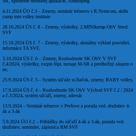
SR, Spustenie mobilnej aplikácie, Antidoping
4.11.2024 ÚO č.3 – Zmeny, seminár trénerov s R.Nemcom, skills
camp mm volley institute
28.10.2024 ÚS č. 8 – Zmeny, výsledky, 2.MINIkemp ObV Stred
SVF
15.10.2024 ÚS č. 7 – Zmeny, výsledky, aktuálny výklad pravidiel,
informáce TA SVF,
3.10.2024 ÚS č. 6 – Zmeny, Rozhodnutie SK ObV V SVF
č.4/2024, výsledky, rozpis lôpt, turnaje M-SR a predbežný záujem o
ne,
25.9.2024 ÚS č. 5 – Systém súťaže st.žiačok, zmeny, BABY volley,
17.9.2024 ÚS č. 4 – Rozhodnutie SK ObV Východ SVF č.2 / 2024
a č.3/2024, systém súťaží, zmeny, adresár
13.9.2024 – Seminár trénerov v Prešove a porada ved. družstiev 4-
ák a 3-ák
5.9.2024 ÚO č.2 – Prihlášky do súťaží 4-ák a 3-ák, porada ved.
družstiev, semináre, zápisnica RM SVF