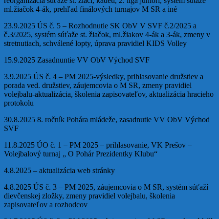
reorganizácia súťaže st. žiaci, kadeti, 2. liga juniori, systém sútaže
ml.žiačok 4-ák, prehľad finálových turnajov M SR a iné
23.9.2025 ÚS č. 5 – Rozhodnutie SK ObV V SVF č.2/2025 a
č.3/2025, systém súťaže st. žiačok, ml.žiakov 4-ák a 3-ák, zmeny v
stretnutiach, schválené lopty, úprava pravidiel KIDS Volley
15.9.2025 Zasadnuntie VV ObV Východ SVF
3.9.2025 ÚS č. 4 – PM 2025-výsledky, prihlasovanie družstiev a
porada ved. družstiev, záujemcovia o M SR, zmeny pravidiel
volejbalu-aktualizácia, školenia zapisovateľov, aktualizácia hracieho
protokolu
30.8.2025 8. ročník Pohára mládeže, zasadnutie VV ObV Východ
SVF
11.8.2025 ÚO č. 1 – PM 2025 – prihlasovanie, VK Prešov –
Volejbalový turnaj „ O Pohár Prezidentky Klubu“
4.8.2025 – aktualizácia web stránky
4.8.2025 ÚS č. 3 – PM 2025, záujemcovia o M SR, systém súťaží
dievčenskej zložky, zmeny pravidiel volejbalu, školenia
zapisovateľov a rozhodcov