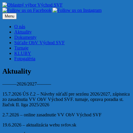
Preskočiť
na
obsah
Menu
O nás
Aktuality
Dokumenty
Súťaže ObV Východ SVF
Turnaje
KLUBY
Fotogaléria
Aktuality
———2026/2027———
15.7.2026 ÚS č.2 – Návrhy súťaží pre sezónu 2026/2027, zápisnica
zo zasadnutia VV ObV Východ SVF. turnaje, oprava poradia st.
žiačok II. liga 2025/2026
2.7.2026 – online zasadnutie VV ObV Východ SVF
19.6.2026 – aktualizácia webu svfov.sk