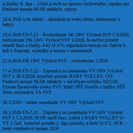
st.žiačky II. liga – 2.časť,n ávrh na úpravu výchovného, súpisky pre
Finálové turnaje M-SR mládeže, zmeny
24.4.2026 web admin – aktualizácia webu (linky, dokumenty a
fotky)
23.4.2026 ÚS č.23 – Rozhodnutie SK ObV Východ SVF č.3/2026,
rozhodnutie DK ObV Východ SVF 1/2026, Konečné poradie
mladší žiaci a žiačky 4-ky O-VY, organizácia turnaja ml. žiačok 6-
tiek v Poprade, výsledky a zmeny v stretnutiach
21.4.2026 DK ObV Východ SVF – rozhodnutie 1/2026
17.4.2026 ÚS č.22 – Zápisnica zo zasadnutia VV ObV Východ
SVF z 30.3.2026, konečné poradie BABY VOLLEY, ÚO:
Finálové turnaje M-SR mládeže v súťažnom ročníku 2025/26,
Oznam Športového úseku SVF: Hráči SŠŠ Trenčín a hráčky SŠŠ
Nitra, informácie TA SVF
30.3.2026 – online zasadnutie VV ObV Východ SVF
26.3.2026 ÚS č.21 – Zápisnica zo zasadnutia VV ObV Východ
SVF z 5.3.2026, M SR starší žiaci, kadeti a BABY VOLLEY O-
VY 2.časť, konečné poradie 2. liga juniorky a ženy O-VY, AVR –
letné volejbalové turnaje 2026