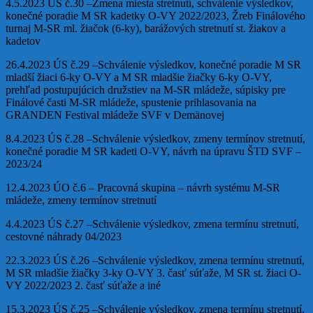
4.5.2023 ÚS č.30 –Zmena miesta stretnutí, schválenie výsledkov,
konečné poradie M SR kadetky O-VY 2022/2023, Žreb Finálového
turnaj M-SR ml. žiačok (6-ky), barážových stretnutí st. žiakov a
kadetov
26.4.2023 ÚS č.29 –Schválenie výsledkov, konečné poradie M SR
mladší žiaci 6-ky O-VY a M SR mladšie žiačky 6-ky O-VY,
prehľad postupujúcich družstiev na M-SR mládeže, súpisky pre
Finálové časti M-SR mládeže, spustenie prihlasovania na
GRANDEN Festival mládeže SVF v Demänovej
8.4.2023 ÚS č.28 –Schválenie výsledkov, zmeny termínov stretnutí,
konečné poradie M SR kadeti O-VY, návrh na úpravu ŠTD SVF –
2023/24
12.4.2023 ÚO č.6 – Pracovná skupina – návrh systému M-SR
mládeže, zmeny termínov stretnutí
4.4.2023 ÚS č.27 –Schválenie výsledkov, zmena termínu stretnutí,
cestovné náhrady 04/2023
22.3.2023 ÚS č.26 –Schválenie výsledkov, zmena termínu stretnutí,
M SR mladšie žiačky 3-ky O-VY 3. časť súťaže, M SR st. žiaci O-
VY 2022/2023 2. časť súťaže a iné
15.3.2023 ÚS č.25 –Schválenie výsledkov, zmena termínu stretnutí,