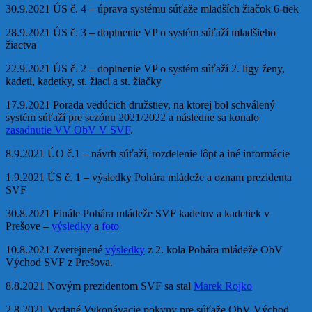
30.9.2021 ÚS č. 4 – úprava systému súťaže mladších žiačok 6-tiek
28.9.2021 ÚS č. 3 – doplnenie VP o systém súťaží mladšieho
žiactva
22.9.2021 ÚS č. 2 – doplnenie VP o systém súťaží 2. ligy ženy,
kadeti, kadetky, st. žiaci a st. žiačky
17.9.2021 Porada vedúcich družstiev, na ktorej bol schválený
systém súťaží pre sezónu 2021/2022 a následne sa konalo
zasadnutie VV ObV V SVF
.
8.9.2021 ÚO č.1 – návrh súťaží, rozdelenie lôpt a iné informácie
1.9.2021 ÚS č. 1 – výsledky Pohára mládeže a oznam prezidenta
SVF
30.8.2021 Finále Pohára mládeže SVF kadetov a kadetiek v
Prešove –
výsledky
a
foto
10.8.2021 Zverejnené
výsledky
z 2. kola Pohára mládeže ObV
Východ SVF z Prešova.
8.8.2021 Novým prezidentom SVF sa stal
Marek Rojko
2.8.2021 Vydané Vykonávacie pokyny pre súťaže ObV Východ