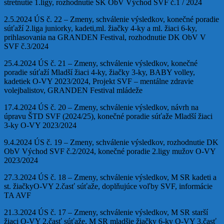
stretnutie 1.ligy, rozhodnutie SK ObV Východ SVF č.1 / 2024
2.5.2024 ÚS č. 22 – Zmeny, schválenie výsledkov, konečné poradie
súťaží 2.liga juniorky, kadeti,ml. žiačky 4-ky a ml. žiaci 6-ky,
prihlasovania na GRANDEN Festival, rozhodnutie DK ObV V
SVF č.3/2024
25.4.2024 ÚS č. 21 – Zmeny, schválenie výsledkov, konečné
poradie súťaží Mladší žiaci 4-ky, žiačky 3-ky, BABY volley,
kadetiek O-VY 2023/2024, Projekt SVF – mentálne zdravie
volejbalistov, GRANDEN Festival mládeže
17.4.2024 ÚS č. 20 – Zmeny, schválenie výsledkov, návrh na
úpravu ŠTD SVF (2024/25), konečné poradie súťaže Mladší žiaci
3-ky O-VY 2023/2024
9.4.2024 ÚS č. 19 – Zmeny, schválenie výsledkov, rozhodnutie DK
ObV Východ SVF č.2/2024, konečné poradie 2.ligy mužov O-VY
2023/2024
27.3.2024 ÚS č. 18 – Zmeny, schválenie výsledkov, M SR kadeti a
st. žiačkyO-VY 2.časť súťaže, doplňujúce voľby SVF, informácie
TA AVF
21.3.2024 ÚS č. 17 – Zmeny, schválenie výsledkov, M SR starší
žiaci O-VY 2.časť súťaže, M SR mladšie žiačky 6-ky O-VY 3.časť