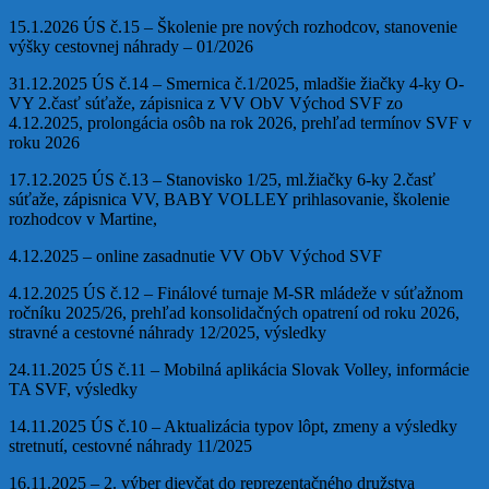
15.1.2026 ÚS č.15 – Školenie pre nových rozhodcov, stanovenie
výšky cestovnej náhrady – 01/2026
31.12.2025 ÚS č.14 – Smernica č.1/2025, mladšie žiačky 4-ky O-
VY 2.časť súťaže, zápisnica z VV ObV Východ SVF zo
4.12.2025, prolongácia osôb na rok 2026, prehľad termínov SVF v
roku 2026
17.12.2025 ÚS č.13 – Stanovisko 1/25, ml.žiačky 6-ky 2.časť
súťaže, zápisnica VV, BABY VOLLEY prihlasovanie, školenie
rozhodcov v Martine,
4.12.2025 – online zasadnutie VV ObV Východ SVF
4.12.2025 ÚS č.12 – Finálové turnaje M-SR mládeže v súťažnom
ročníku 2025/26, prehľad konsolidačných opatrení od roku 2026,
stravné a cestovné náhrady 12/2025, výsledky
24.11.2025 ÚS č.11 – Mobilná aplikácia Slovak Volley, informácie
TA SVF, výsledky
14.11.2025 ÚS č.10 – Aktualizácia typov lôpt, zmeny a výsledky
stretnutí, cestovné náhrady 11/2025
16.11.2025 – 2. výber dievčat do reprezentačného družstva